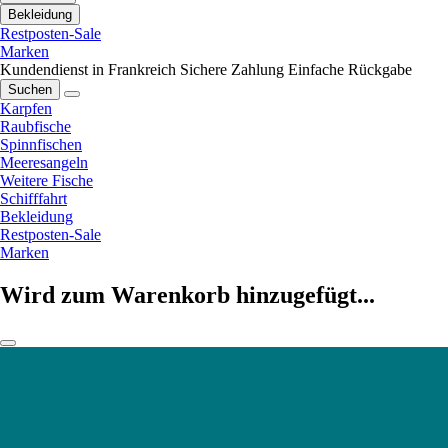
Bekleidung
Restposten-Sale
Marken
Kundendienst in Frankreich
Sichere Zahlung
Einfache Rückgabe
Suchen
Karpfen
Raubfische
Spinnfischen
Meeresangeln
Weitere Fische
Schifffahrt
Bekleidung
Restposten-Sale
Marken
Wird zum Warenkorb hinzugefügt...