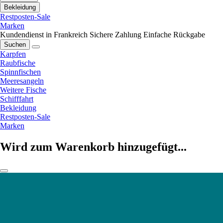
Bekleidung
Restposten-Sale
Marken
Kundendienst in Frankreich
Sichere Zahlung
Einfache Rückgabe
Suchen
Karpfen
Raubfische
Spinnfischen
Meeresangeln
Weitere Fische
Schifffahrt
Bekleidung
Restposten-Sale
Marken
Wird zum Warenkorb hinzugefügt...