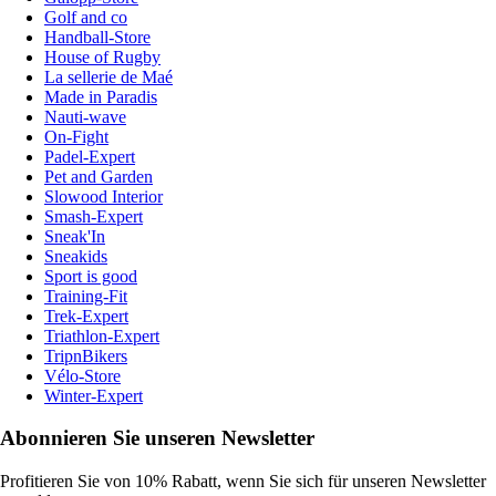
Golf and co
Handball-Store
House of Rugby
La sellerie de Maé
Made in Paradis
Nauti-wave
On-Fight
Padel-Expert
Pet and Garden
Slowood Interior
Smash-Expert
Sneak'In
Sneakids
Sport is good
Training-Fit
Trek-Expert
Triathlon-Expert
TripnBikers
Vélo-Store
Winter-Expert
Abonnieren Sie unseren Newsletter
Profitieren Sie von 10% Rabatt, wenn Sie sich für unseren Newsletter