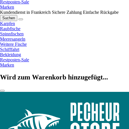
Restposten-Sale
Marken
Kundendienst in Frankreich
Sichere Zahlung
Einfache Rückgabe
Suchen
Karpfen
Raubfische
Spinnfischen
Meeresangeln
Weitere Fische
Schifffahrt
Bekleidung
Restposten-Sale
Marken
Wird zum Warenkorb hinzugefügt...