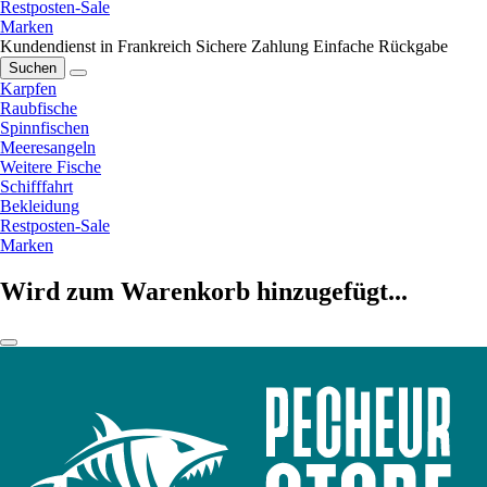
Restposten-Sale
Marken
Kundendienst in Frankreich
Sichere Zahlung
Einfache Rückgabe
Suchen
Karpfen
Raubfische
Spinnfischen
Meeresangeln
Weitere Fische
Schifffahrt
Bekleidung
Restposten-Sale
Marken
Wird zum Warenkorb hinzugefügt...