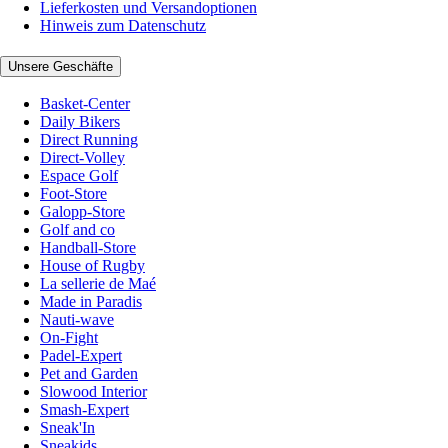
Lieferkosten und Versandoptionen
Hinweis zum Datenschutz
Unsere Geschäfte
Basket-Center
Daily Bikers
Direct Running
Direct-Volley
Espace Golf
Foot-Store
Galopp-Store
Golf and co
Handball-Store
House of Rugby
La sellerie de Maé
Made in Paradis
Nauti-wave
On-Fight
Padel-Expert
Pet and Garden
Slowood Interior
Smash-Expert
Sneak'In
Sneakids