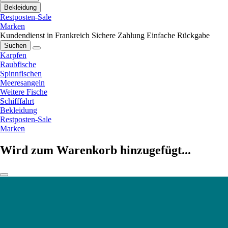
Bekleidung
Restposten-Sale
Marken
Kundendienst in Frankreich
Sichere Zahlung
Einfache Rückgabe
Suchen
Karpfen
Raubfische
Spinnfischen
Meeresangeln
Weitere Fische
Schifffahrt
Bekleidung
Restposten-Sale
Marken
Wird zum Warenkorb hinzugefügt...