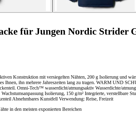
acke für Jungen Nordic Strider 
nstruktion mit versiegelten Nähten, 200 g Isolierung und wärmerefl
en, ihn mehrere Jahreszeiten lang zu tragen. WARM UND SCHUTZ 
ckenteil. Omni-Tech™ wasserdicht/atmungsaktiv Wasserdichte/atmungsak
tumsanpassung Isolierung, 150 g/m² Integrierte, verstellbare Stur
nteil Abnehmbares Kunstfell Verwendung: Reise, Freizeit
hte in den meisten exponierten Bereichen