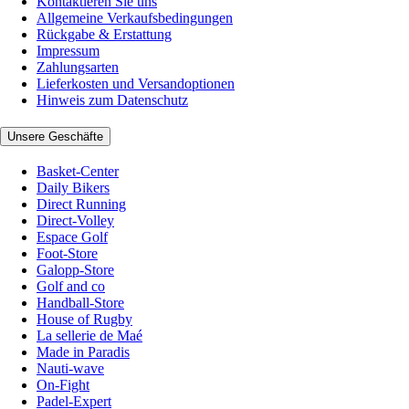
Kontaktieren Sie uns
Allgemeine Verkaufsbedingungen
Rückgabe & Erstattung
Impressum
Zahlungsarten
Lieferkosten und Versandoptionen
Hinweis zum Datenschutz
Unsere Geschäfte
Basket-Center
Daily Bikers
Direct Running
Direct-Volley
Espace Golf
Foot-Store
Galopp-Store
Golf and co
Handball-Store
House of Rugby
La sellerie de Maé
Made in Paradis
Nauti-wave
On-Fight
Padel-Expert