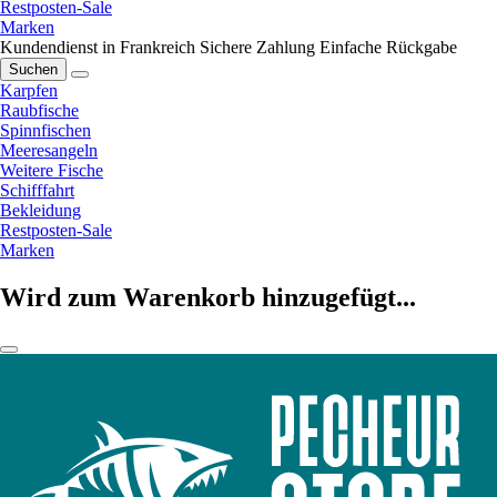
Restposten-Sale
Marken
Kundendienst in Frankreich
Sichere Zahlung
Einfache Rückgabe
Suchen
Karpfen
Raubfische
Spinnfischen
Meeresangeln
Weitere Fische
Schifffahrt
Bekleidung
Restposten-Sale
Marken
Wird zum Warenkorb hinzugefügt...