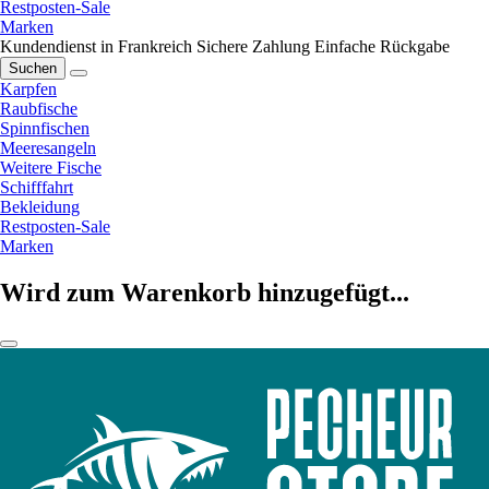
Restposten-Sale
Marken
Kundendienst in Frankreich
Sichere Zahlung
Einfache Rückgabe
Suchen
Karpfen
Raubfische
Spinnfischen
Meeresangeln
Weitere Fische
Schifffahrt
Bekleidung
Restposten-Sale
Marken
Wird zum Warenkorb hinzugefügt...