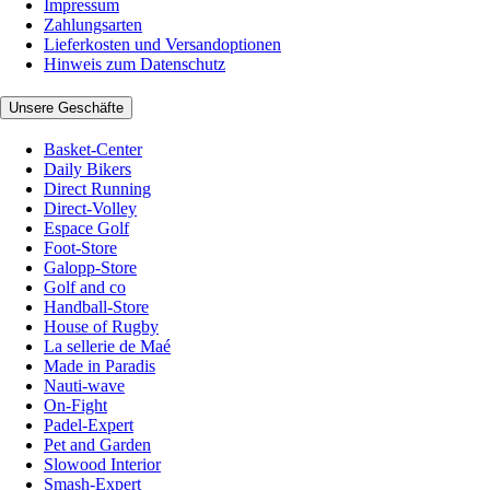
Impressum
Zahlungsarten
Lieferkosten und Versandoptionen
Hinweis zum Datenschutz
Unsere Geschäfte
Basket-Center
Daily Bikers
Direct Running
Direct-Volley
Espace Golf
Foot-Store
Galopp-Store
Golf and co
Handball-Store
House of Rugby
La sellerie de Maé
Made in Paradis
Nauti-wave
On-Fight
Padel-Expert
Pet and Garden
Slowood Interior
Smash-Expert