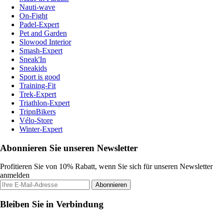
Nauti-wave
On-Fight
Padel-Expert
Pet and Garden
Slowood Interior
Smash-Expert
Sneak'In
Sneakids
Sport is good
Training-Fit
Trek-Expert
Triathlon-Expert
TripnBikers
Vélo-Store
Winter-Expert
Abonnieren Sie unseren Newsletter
Profitieren Sie von 10% Rabatt, wenn Sie sich für unseren Newsletter
anmelden
Abonnieren
Bleiben Sie in Verbindung