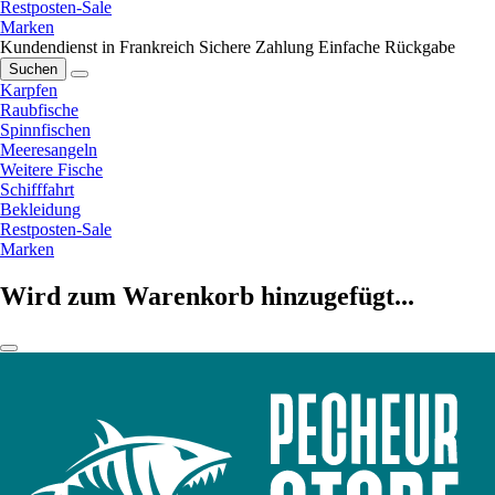
Restposten-Sale
Marken
Kundendienst in Frankreich
Sichere Zahlung
Einfache Rückgabe
Suchen
Karpfen
Raubfische
Spinnfischen
Meeresangeln
Weitere Fische
Schifffahrt
Bekleidung
Restposten-Sale
Marken
Wird zum Warenkorb hinzugefügt...