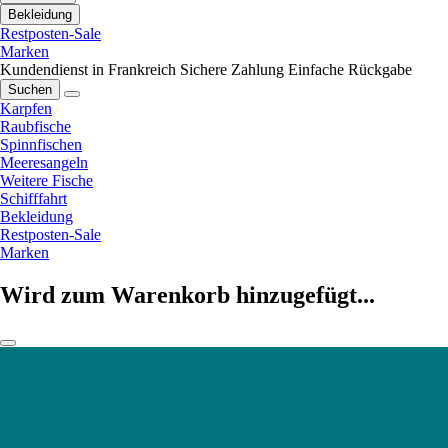
Bekleidung
Restposten-Sale
Marken
Kundendienst in Frankreich
Sichere Zahlung
Einfache Rückgabe
Suchen
Karpfen
Raubfische
Spinnfischen
Meeresangeln
Weitere Fische
Schifffahrt
Bekleidung
Restposten-Sale
Marken
Wird zum Warenkorb hinzugefügt...