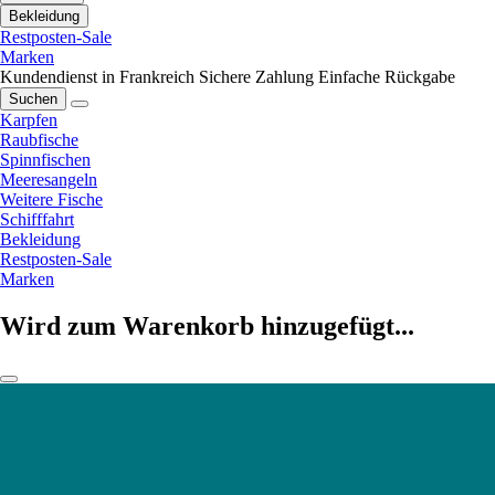
Bekleidung
Restposten-Sale
Marken
Kundendienst in Frankreich
Sichere Zahlung
Einfache Rückgabe
Suchen
Karpfen
Raubfische
Spinnfischen
Meeresangeln
Weitere Fische
Schifffahrt
Bekleidung
Restposten-Sale
Marken
Wird zum Warenkorb hinzugefügt...