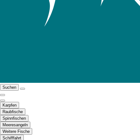
Suchen
Karpfen
Raubfische
Spinnfischen
Meeresangeln
Weitere Fische
Schifffahrt