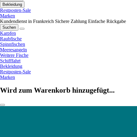
Bekleidung
Restposten-Sale
Marken
Kundendienst in Frankreich
Sichere Zahlung
Einfache Rückgabe
Suchen
Karpfen
Raubfische
Spinnfischen
Meeresangeln
Weitere Fische
Schifffahrt
Bekleidung
Restposten-Sale
Marken
Wird zum Warenkorb hinzugefügt...