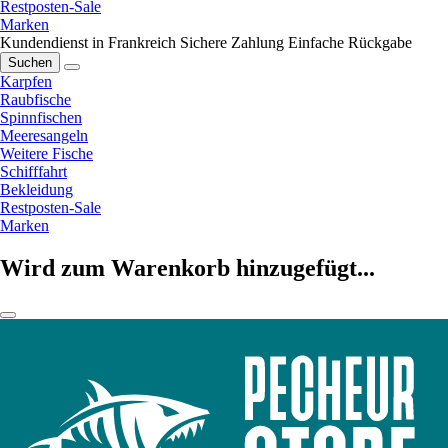
Restposten-Sale
Marken
Kundendienst in Frankreich
Sichere Zahlung
Einfache Rückgabe
Suchen
Karpfen
Raubfische
Spinnfischen
Meeresangeln
Weitere Fische
Schifffahrt
Bekleidung
Restposten-Sale
Marken
Wird zum Warenkorb hinzugefügt...