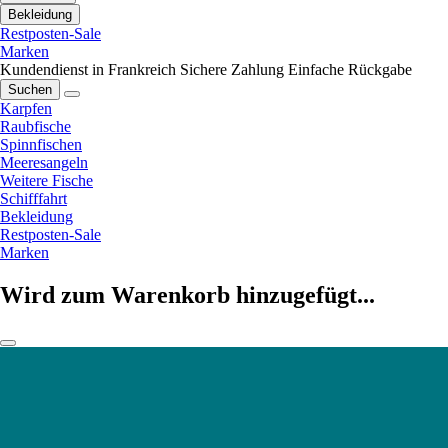
Bekleidung
Restposten-Sale
Marken
Kundendienst in Frankreich
Sichere Zahlung
Einfache Rückgabe
Suchen
Karpfen
Raubfische
Spinnfischen
Meeresangeln
Weitere Fische
Schifffahrt
Bekleidung
Restposten-Sale
Marken
Wird zum Warenkorb hinzugefügt...