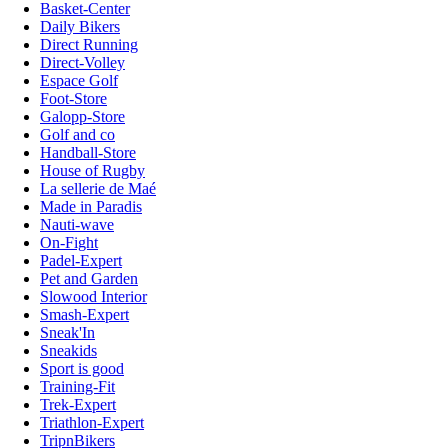
Basket-Center
Daily Bikers
Direct Running
Direct-Volley
Espace Golf
Foot-Store
Galopp-Store
Golf and co
Handball-Store
House of Rugby
La sellerie de Maé
Made in Paradis
Nauti-wave
On-Fight
Padel-Expert
Pet and Garden
Slowood Interior
Smash-Expert
Sneak'In
Sneakids
Sport is good
Training-Fit
Trek-Expert
Triathlon-Expert
TripnBikers