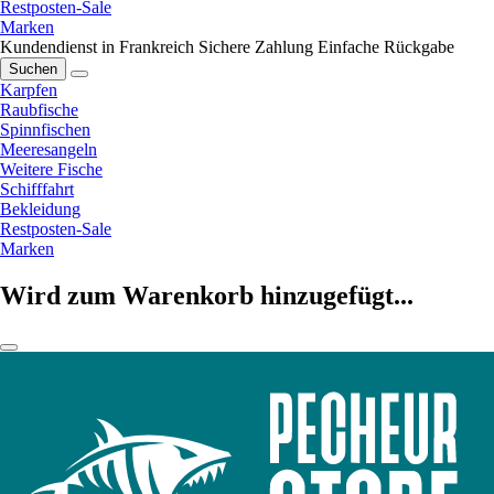
Restposten-Sale
Marken
Kundendienst in Frankreich
Sichere Zahlung
Einfache Rückgabe
Suchen
Karpfen
Raubfische
Spinnfischen
Meeresangeln
Weitere Fische
Schifffahrt
Bekleidung
Restposten-Sale
Marken
Wird zum Warenkorb hinzugefügt...