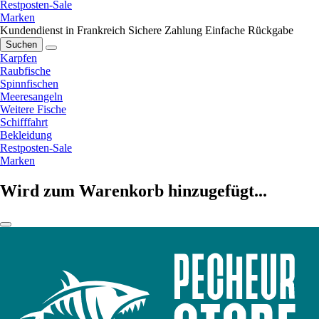
Restposten-Sale
Marken
Kundendienst in Frankreich
Sichere Zahlung
Einfache Rückgabe
Suchen
Karpfen
Raubfische
Spinnfischen
Meeresangeln
Weitere Fische
Schifffahrt
Bekleidung
Restposten-Sale
Marken
Wird zum Warenkorb hinzugefügt...