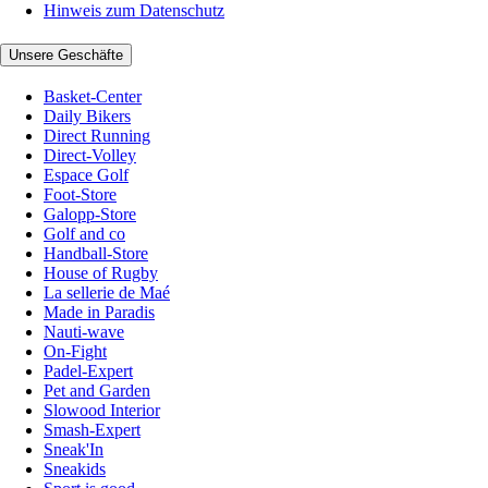
Hinweis zum Datenschutz
Unsere Geschäfte
Basket-Center
Daily Bikers
Direct Running
Direct-Volley
Espace Golf
Foot-Store
Galopp-Store
Golf and co
Handball-Store
House of Rugby
La sellerie de Maé
Made in Paradis
Nauti-wave
On-Fight
Padel-Expert
Pet and Garden
Slowood Interior
Smash-Expert
Sneak'In
Sneakids