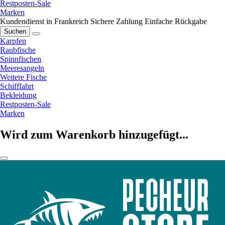
Restposten-Sale
Marken
Kundendienst in Frankreich
Sichere Zahlung
Einfache Rückgabe
Suchen
Karpfen
Raubfische
Spinnfischen
Meeresangeln
Weitere Fische
Schifffahrt
Bekleidung
Restposten-Sale
Marken
Wird zum Warenkorb hinzugefügt...