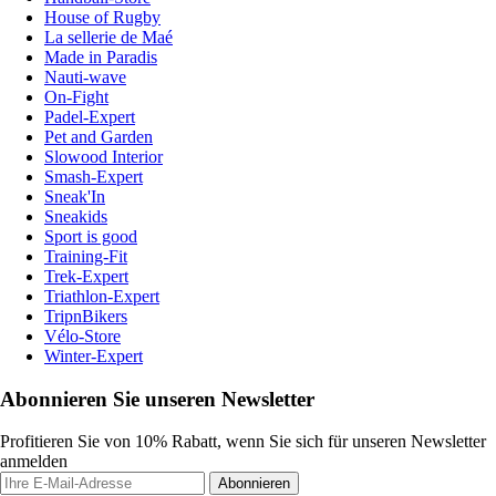
House of Rugby
La sellerie de Maé
Made in Paradis
Nauti-wave
On-Fight
Padel-Expert
Pet and Garden
Slowood Interior
Smash-Expert
Sneak'In
Sneakids
Sport is good
Training-Fit
Trek-Expert
Triathlon-Expert
TripnBikers
Vélo-Store
Winter-Expert
Abonnieren Sie unseren Newsletter
Profitieren Sie von 10% Rabatt, wenn Sie sich für unseren Newsletter
anmelden
Abonnieren