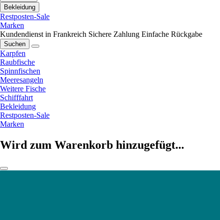
Bekleidung
Restposten-Sale
Marken
Kundendienst in Frankreich
Sichere Zahlung
Einfache Rückgabe
Suchen
Karpfen
Raubfische
Spinnfischen
Meeresangeln
Weitere Fische
Schifffahrt
Bekleidung
Restposten-Sale
Marken
Wird zum Warenkorb hinzugefügt...