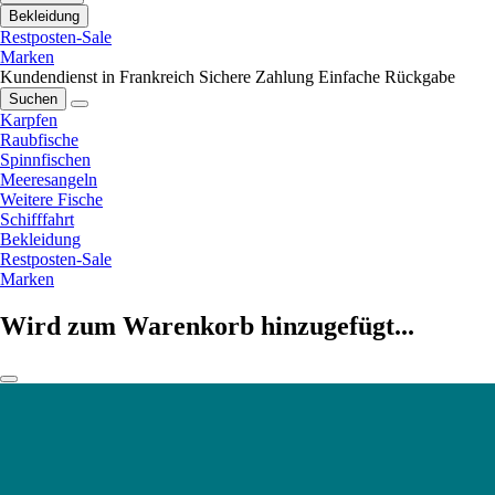
Bekleidung
Restposten-Sale
Marken
Kundendienst in Frankreich
Sichere Zahlung
Einfache Rückgabe
Suchen
Karpfen
Raubfische
Spinnfischen
Meeresangeln
Weitere Fische
Schifffahrt
Bekleidung
Restposten-Sale
Marken
Wird zum Warenkorb hinzugefügt...