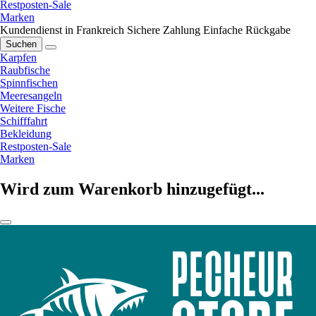
Restposten-Sale
Marken
Kundendienst in Frankreich
Sichere Zahlung
Einfache Rückgabe
Suchen
Karpfen
Raubfische
Spinnfischen
Meeresangeln
Weitere Fische
Schifffahrt
Bekleidung
Restposten-Sale
Marken
Wird zum Warenkorb hinzugefügt...