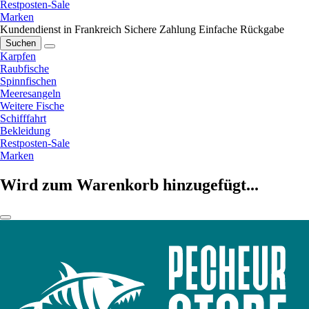
Restposten-Sale
Marken
Kundendienst in Frankreich
Sichere Zahlung
Einfache Rückgabe
Suchen
Karpfen
Raubfische
Spinnfischen
Meeresangeln
Weitere Fische
Schifffahrt
Bekleidung
Restposten-Sale
Marken
Wird zum Warenkorb hinzugefügt...