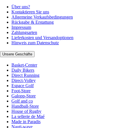
Über uns?
Kontaktieren Sie uns
Allgemeine Verkaufsbedingungen
Rückgabe & Erstattung
Impressum
Zahlungsarten
Lieferkosten und Versandoptionen
Hinweis zum Datenschutz
Unsere Geschäfte
Basket-Center
Daily Bikers
Direct Running
Direct-Volley
Espace Golf
Foot-Store
Galopp-Store
Golf and co
Handball-Store
House of Rugby
La sellerie de Maé
Made in Paradis
Nauti-wave