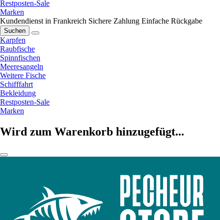
Restposten-Sale
Marken
Kundendienst in Frankreich
Sichere Zahlung
Einfache Rückgabe
Suchen
Karpfen
Raubfische
Spinnfischen
Meeresangeln
Weitere Fische
Schifffahrt
Bekleidung
Restposten-Sale
Marken
Wird zum Warenkorb hinzugefügt...