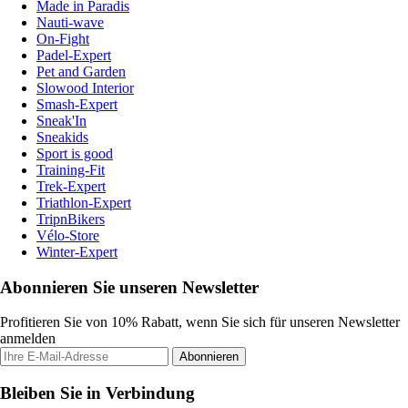
Made in Paradis
Nauti-wave
On-Fight
Padel-Expert
Pet and Garden
Slowood Interior
Smash-Expert
Sneak'In
Sneakids
Sport is good
Training-Fit
Trek-Expert
Triathlon-Expert
TripnBikers
Vélo-Store
Winter-Expert
Abonnieren Sie unseren Newsletter
Profitieren Sie von 10% Rabatt, wenn Sie sich für unseren Newsletter
anmelden
Abonnieren
Bleiben Sie in Verbindung