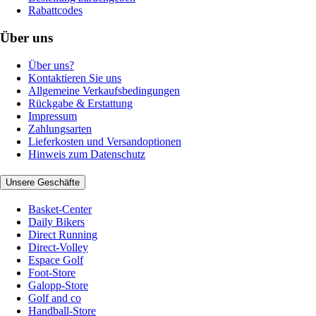
Rabattcodes
Über uns
Über uns?
Kontaktieren Sie uns
Allgemeine Verkaufsbedingungen
Rückgabe & Erstattung
Impressum
Zahlungsarten
Lieferkosten und Versandoptionen
Hinweis zum Datenschutz
Unsere Geschäfte
Basket-Center
Daily Bikers
Direct Running
Direct-Volley
Espace Golf
Foot-Store
Galopp-Store
Golf and co
Handball-Store