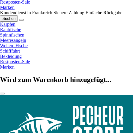
Restposten-Sale
Marken
Kundendienst in Frankreich
Sichere Zahlung
Einfache Rückgabe
Suchen
Karpfen
Raubfische
Spinnfischen
Meeresangeln
Weitere Fische
Schifffahrt
Bekleidung
Restposten-Sale
Marken
Wird zum Warenkorb hinzugefügt...