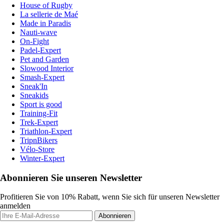
House of Rugby
La sellerie de Maé
Made in Paradis
Nauti-wave
On-Fight
Padel-Expert
Pet and Garden
Slowood Interior
Smash-Expert
Sneak'In
Sneakids
Sport is good
Training-Fit
Trek-Expert
Triathlon-Expert
TripnBikers
Vélo-Store
Winter-Expert
Abonnieren Sie unseren Newsletter
Profitieren Sie von 10% Rabatt, wenn Sie sich für unseren Newsletter
anmelden
Abonnieren