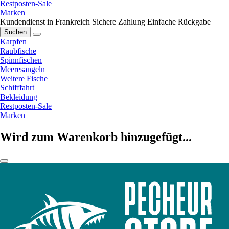
Restposten-Sale
Marken
Kundendienst in Frankreich
Sichere Zahlung
Einfache Rückgabe
Suchen
Karpfen
Raubfische
Spinnfischen
Meeresangeln
Weitere Fische
Schifffahrt
Bekleidung
Restposten-Sale
Marken
Wird zum Warenkorb hinzugefügt...