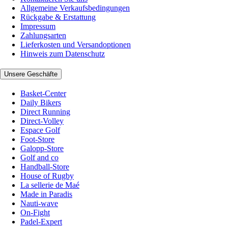
Allgemeine Verkaufsbedingungen
Rückgabe & Erstattung
Impressum
Zahlungsarten
Lieferkosten und Versandoptionen
Hinweis zum Datenschutz
Unsere Geschäfte
Basket-Center
Daily Bikers
Direct Running
Direct-Volley
Espace Golf
Foot-Store
Galopp-Store
Golf and co
Handball-Store
House of Rugby
La sellerie de Maé
Made in Paradis
Nauti-wave
On-Fight
Padel-Expert