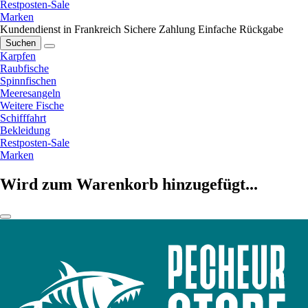
Restposten-Sale
Marken
Kundendienst in Frankreich
Sichere Zahlung
Einfache Rückgabe
Suchen
Karpfen
Raubfische
Spinnfischen
Meeresangeln
Weitere Fische
Schifffahrt
Bekleidung
Restposten-Sale
Marken
Wird zum Warenkorb hinzugefügt...