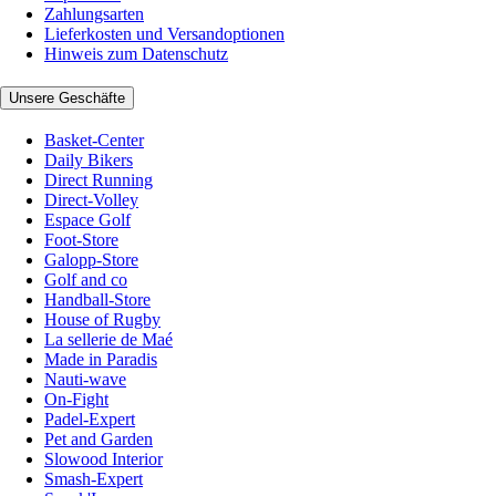
Zahlungsarten
Lieferkosten und Versandoptionen
Hinweis zum Datenschutz
Unsere Geschäfte
Basket-Center
Daily Bikers
Direct Running
Direct-Volley
Espace Golf
Foot-Store
Galopp-Store
Golf and co
Handball-Store
House of Rugby
La sellerie de Maé
Made in Paradis
Nauti-wave
On-Fight
Padel-Expert
Pet and Garden
Slowood Interior
Smash-Expert