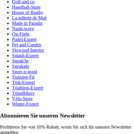
Golf and co
Handball-Store
House of Rugby
La sellerie de Maé
Made in Paradis
Nauti-wave
On-Fight
Padel-Expert
Pet and Garden
Slowood Interior
Smash-Expert
Sneak'In
Sneakids
Sport is good
Training-Fit
Trek-Expert
Triathlon-Expert
TripnBikers
Vélo-Store
Winter-Expert
Abonnieren Sie unseren Newsletter
Profitieren Sie von 10% Rabatt, wenn Sie sich für unseren Newsletter
anmelden