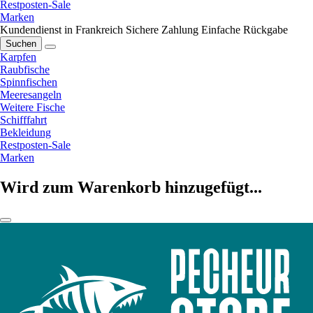
Restposten-Sale
Marken
Kundendienst in Frankreich
Sichere Zahlung
Einfache Rückgabe
Suchen
Karpfen
Raubfische
Spinnfischen
Meeresangeln
Weitere Fische
Schifffahrt
Bekleidung
Restposten-Sale
Marken
Wird zum Warenkorb hinzugefügt...