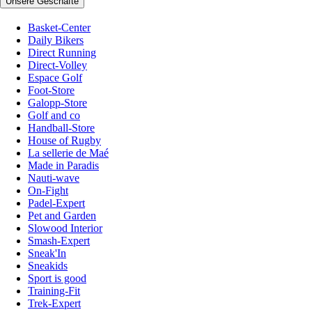
Unsere Geschäfte
Basket-Center
Daily Bikers
Direct Running
Direct-Volley
Espace Golf
Foot-Store
Galopp-Store
Golf and co
Handball-Store
House of Rugby
La sellerie de Maé
Made in Paradis
Nauti-wave
On-Fight
Padel-Expert
Pet and Garden
Slowood Interior
Smash-Expert
Sneak'In
Sneakids
Sport is good
Training-Fit
Trek-Expert