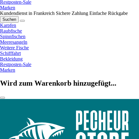
Restposten-Sale
Marken
Kundendienst in Frankreich
Sichere Zahlung
Einfache Rückgabe
Suchen
Karpfen
Raubfische
Spinnfischen
Meeresangeln
Weitere Fische
Schifffahrt
Bekleidung
Restposten-Sale
Marken
Wird zum Warenkorb hinzugefügt...