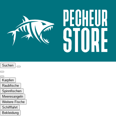
Suchen
Karpfen
Raubfische
Spinnfischen
Meeresangeln
Weitere Fische
Schifffahrt
Bekleidung