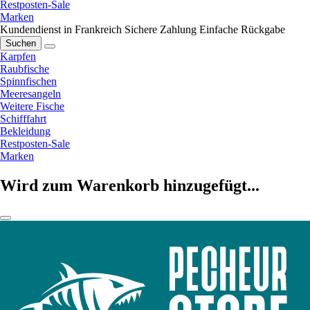
Restposten-Sale
Marken
Kundendienst in Frankreich
Sichere Zahlung
Einfache Rückgabe
Suchen
Karpfen
Raubfische
Spinnfischen
Meeresangeln
Weitere Fische
Schifffahrt
Bekleidung
Restposten-Sale
Marken
Wird zum Warenkorb hinzugefügt...