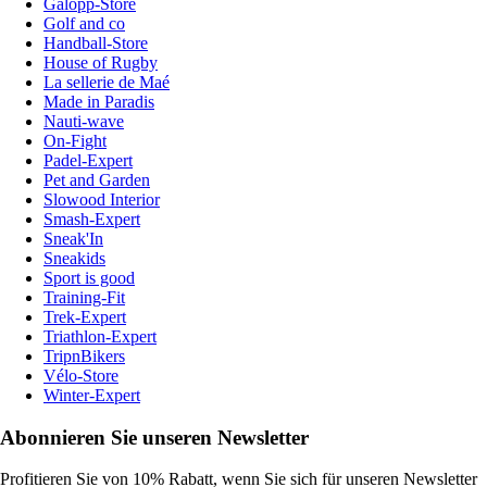
Galopp-Store
Golf and co
Handball-Store
House of Rugby
La sellerie de Maé
Made in Paradis
Nauti-wave
On-Fight
Padel-Expert
Pet and Garden
Slowood Interior
Smash-Expert
Sneak'In
Sneakids
Sport is good
Training-Fit
Trek-Expert
Triathlon-Expert
TripnBikers
Vélo-Store
Winter-Expert
Abonnieren Sie unseren Newsletter
Profitieren Sie von 10% Rabatt, wenn Sie sich für unseren Newsletter