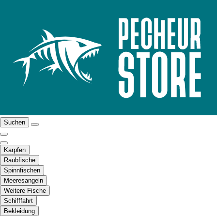
Suchen
Karpfen
Raubfische
Spinnfischen
Meeresangeln
Weitere Fische
Schifffahrt
Bekleidung