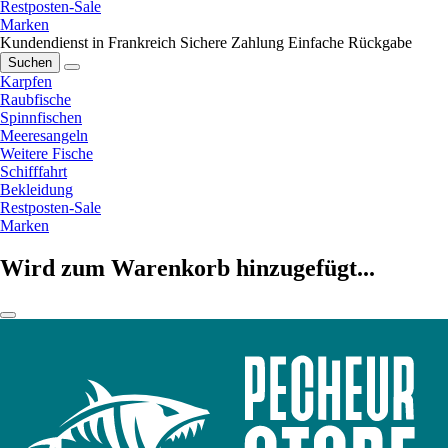
Restposten-Sale
Marken
Kundendienst in Frankreich
Sichere Zahlung
Einfache Rückgabe
Suchen
Karpfen
Raubfische
Spinnfischen
Meeresangeln
Weitere Fische
Schifffahrt
Bekleidung
Restposten-Sale
Marken
Wird zum Warenkorb hinzugefügt...