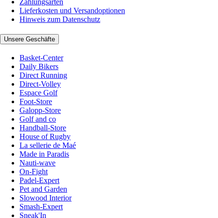
Zahlungsarten
Lieferkosten und Versandoptionen
Hinweis zum Datenschutz
Unsere Geschäfte
Basket-Center
Daily Bikers
Direct Running
Direct-Volley
Espace Golf
Foot-Store
Galopp-Store
Golf and co
Handball-Store
House of Rugby
La sellerie de Maé
Made in Paradis
Nauti-wave
On-Fight
Padel-Expert
Pet and Garden
Slowood Interior
Smash-Expert
Sneak'In