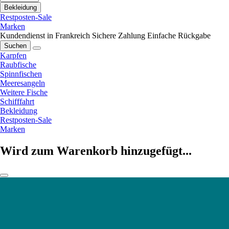
Bekleidung
Restposten-Sale
Marken
Kundendienst in Frankreich
Sichere Zahlung
Einfache Rückgabe
Suchen
Karpfen
Raubfische
Spinnfischen
Meeresangeln
Weitere Fische
Schifffahrt
Bekleidung
Restposten-Sale
Marken
Wird zum Warenkorb hinzugefügt...