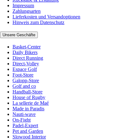
Impressum
Zahlungsarten
Lieferkosten und Versandoptionen
Hinweis zum Datenschutz
Unsere Geschäfte
Basket-Center
Daily Bikers
Direct Running
Direct-Volley
Espace Golf
Foot-Store
Galopp-Store
Golf and co
Handball-Store
House of Rugby
La sellerie de Maé
Made in Paradis
Nauti-wave
On-Fight
Padel-Expert
Pet and Garden
Slowood Interior