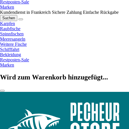
Restposten-Sale
Marken
Kundendienst in Frankreich
Sichere Zahlung
Einfache Rückgabe
Suchen
Karpfen
Raubfische
Spinnfischen
Meeresangeln
Weitere Fische
Schifffahrt
Bekleidung
Restposten-Sale
Marken
Wird zum Warenkorb hinzugefügt...