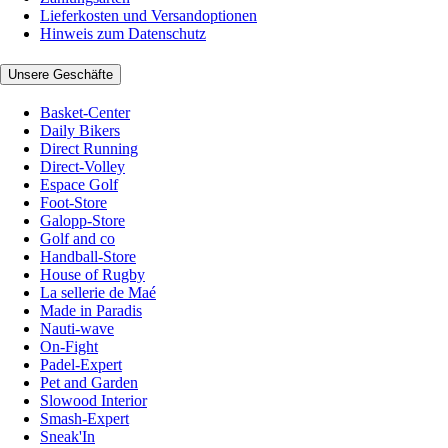
Lieferkosten und Versandoptionen
Hinweis zum Datenschutz
Unsere Geschäfte
Basket-Center
Daily Bikers
Direct Running
Direct-Volley
Espace Golf
Foot-Store
Galopp-Store
Golf and co
Handball-Store
House of Rugby
La sellerie de Maé
Made in Paradis
Nauti-wave
On-Fight
Padel-Expert
Pet and Garden
Slowood Interior
Smash-Expert
Sneak'In