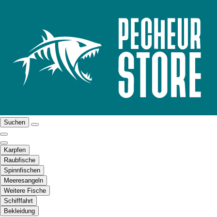
Suchen
Karpfen
Raubfische
Spinnfischen
Meeresangeln
Weitere Fische
Schifffahrt
Bekleidung