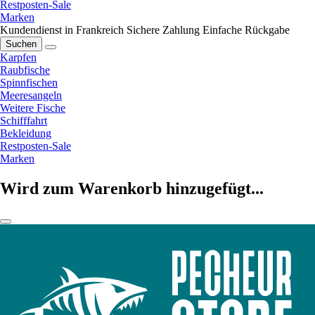
Restposten-Sale
Marken
Kundendienst in Frankreich
Sichere Zahlung
Einfache Rückgabe
Suchen
Karpfen
Raubfische
Spinnfischen
Meeresangeln
Weitere Fische
Schifffahrt
Bekleidung
Restposten-Sale
Marken
Wird zum Warenkorb hinzugefügt...