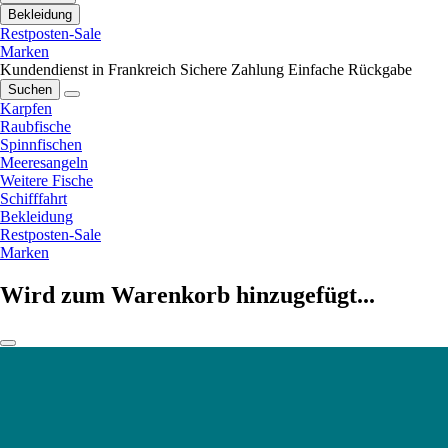
Bekleidung
Restposten-Sale
Marken
Kundendienst in Frankreich
Sichere Zahlung
Einfache Rückgabe
Suchen
Karpfen
Raubfische
Spinnfischen
Meeresangeln
Weitere Fische
Schifffahrt
Bekleidung
Restposten-Sale
Marken
Wird zum Warenkorb hinzugefügt...