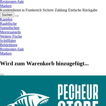
Restposten-Sale
Marken
Kundendienst in Frankreich
Sichere Zahlung
Einfache Rückgabe
Suchen
Karpfen
Raubfische
Spinnfischen
Meeresangeln
Weitere Fische
Schifffahrt
Bekleidung
Restposten-Sale
Marken
Wird zum Warenkorb hinzugefügt...