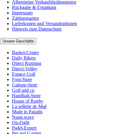
Allgemeine Verkaufsbedingungen
Rückgabe & Erstattung
Impressum
Zahlungsarten
Lieferkosten und Versandoptionen
Hinweis zum Datenschutz
Unsere Geschäfte
Basket-Center
Daily Bikers
Direct Running
Direct-Volley
Espace Golf
Foot-Store
Galopp-Store
Golf and co
Handball-Store
House of Rugby
La sellerie de Maé
Made in Paradis
Nauti-wave
On-Fight
Padel-Expert
Pet and Garden