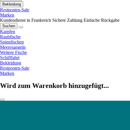
Bekleidung
Restposten-Sale
Marken
Kundendienst in Frankreich
Sichere Zahlung
Einfache Rückgabe
Suchen
Karpfen
Raubfische
Spinnfischen
Meeresangeln
Weitere Fische
Schifffahrt
Bekleidung
Restposten-Sale
Marken
Wird zum Warenkorb hinzugefügt...