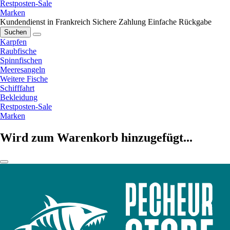
Restposten-Sale
Marken
Kundendienst in Frankreich
Sichere Zahlung
Einfache Rückgabe
Suchen
Karpfen
Raubfische
Spinnfischen
Meeresangeln
Weitere Fische
Schifffahrt
Bekleidung
Restposten-Sale
Marken
Wird zum Warenkorb hinzugefügt...