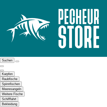
Suchen
Karpfen
Raubfische
Spinnfischen
Meeresangeln
Weitere Fische
Schifffahrt
Bekleidung