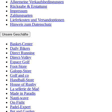
Allgemeine Verkaufsbedingungen
Rückgabe & Erstattung
Impressum
Zahlungsarten
Lieferkosten und Versandoptionen
Hinweis zum Datenschutz
Unsere Geschäfte
Basket-Center
Daily Bikers
Direct Running
Direct-Volley
Espace Golf
Foot-Store
Galopp-Store
Golf and co
Handball-Store
House of Rugby
La sellerie de Maé
Made in Paradis
Nauti-wave
On-Fight
Padel-Expert
Pet and Garden