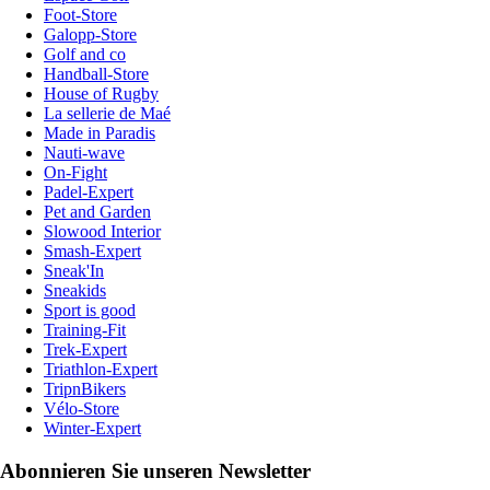
Foot-Store
Galopp-Store
Golf and co
Handball-Store
House of Rugby
La sellerie de Maé
Made in Paradis
Nauti-wave
On-Fight
Padel-Expert
Pet and Garden
Slowood Interior
Smash-Expert
Sneak'In
Sneakids
Sport is good
Training-Fit
Trek-Expert
Triathlon-Expert
TripnBikers
Vélo-Store
Winter-Expert
Abonnieren Sie unseren Newsletter