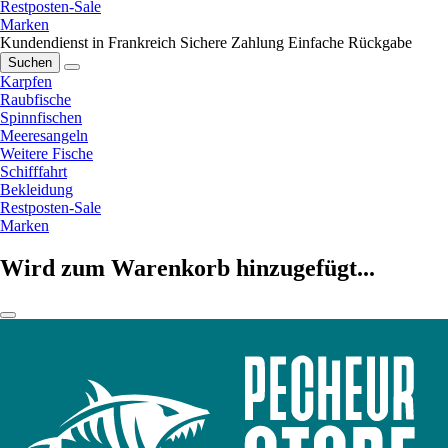
Restposten-Sale
Marken
Kundendienst in Frankreich
Sichere Zahlung
Einfache Rückgabe
Suchen
Karpfen
Raubfische
Spinnfischen
Meeresangeln
Weitere Fische
Schifffahrt
Bekleidung
Restposten-Sale
Marken
Wird zum Warenkorb hinzugefügt...