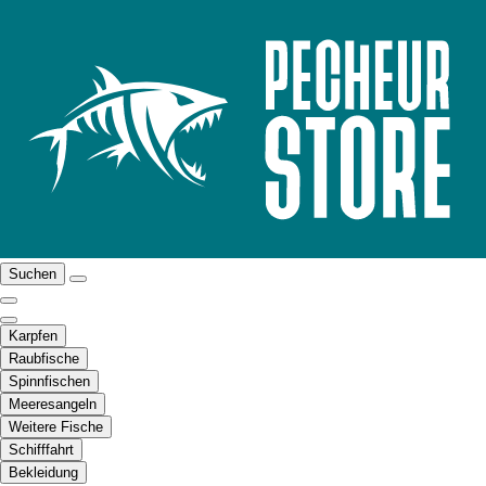
Suchen
Karpfen
Raubfische
Spinnfischen
Meeresangeln
Weitere Fische
Schifffahrt
Bekleidung