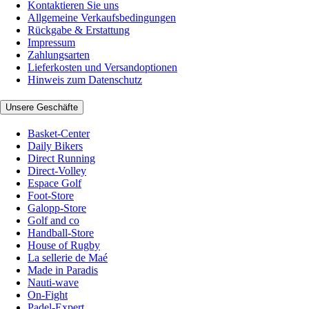
Kontaktieren Sie uns
Allgemeine Verkaufsbedingungen
Rückgabe & Erstattung
Impressum
Zahlungsarten
Lieferkosten und Versandoptionen
Hinweis zum Datenschutz
Unsere Geschäfte
Basket-Center
Daily Bikers
Direct Running
Direct-Volley
Espace Golf
Foot-Store
Galopp-Store
Golf and co
Handball-Store
House of Rugby
La sellerie de Maé
Made in Paradis
Nauti-wave
On-Fight
Padel-Expert