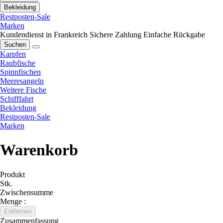
Bekleidung
Restposten-Sale
Marken
Kundendienst in Frankreich
Sichere Zahlung
Einfache Rückgabe
Suchen
Karpfen
Raubfische
Spinnfischen
Meeresangeln
Weitere Fische
Schifffahrt
Bekleidung
Restposten-Sale
Marken
Warenkorb
Produkt
Stk.
Zwischensumme
Menge :
Entfernen
Zusammenfassung