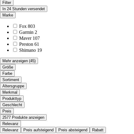
Filter
In 24 Stunden versendet
Marke
Fox
803
Garmin
2
Maver
107
Preston
61
Shimano
19
Mehr anzeigen
(45)
Größe
Farbe
Sortiment
Altersgruppe
Merkmal
Produkttyp
Geschlecht
Preis
2577 Produkte anzeigen
Relevanz
Relevanz
Preis aufsteigend
Preis absteigend
Rabatt