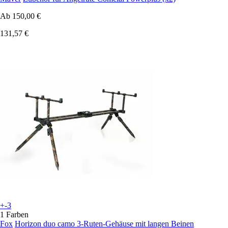
Ab
150,00 €
131,57 €
+-3
1 Farben
Fox
Horizon duo camo 3-Ruten-Gehäuse mit langen Beinen