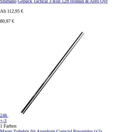
Shimano
Gepäck Tactical 3 Rod 12ft Holdall & Aero Qvr
Ab
112,95 €
80,97 €
24h
+-3
1 Farben
Maver
Zubehör für Angelrute Comcial Powerplus (x2)