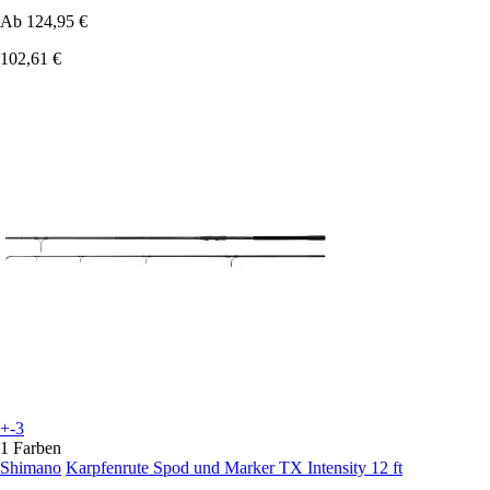
Ab
124,95 €
102,61 €
+-3
1 Farben
Shimano
Karpfenrute Spod und Marker TX Intensity 12 ft