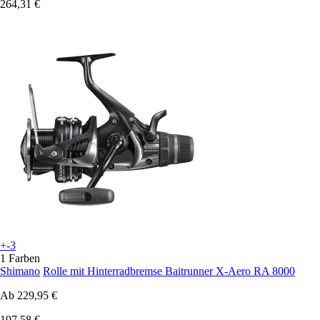
264,31 €
+-3
1 Farben
Shimano
Rolle mit Hinterradbremse Baitrunner X-Aero RA 8000
Ab
229,95 €
197,58 €