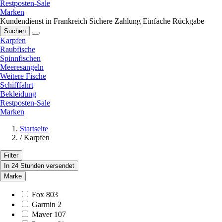
Restposten-Sale
Marken
Kundendienst in Frankreich
Sichere Zahlung
Einfache Rückgabe
Suchen
Karpfen
Raubfische
Spinnfischen
Meeresangeln
Weitere Fische
Schifffahrt
Bekleidung
Restposten-Sale
Marken
Startseite
/
Karpfen
Filter
In 24 Stunden versendet
Marke
Fox
803
Garmin
2
Maver
107