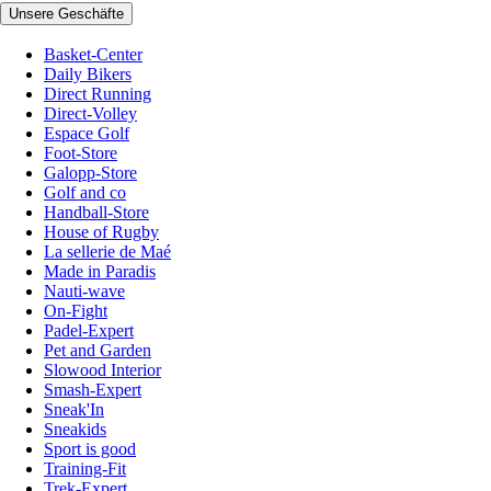
Unsere Geschäfte
Basket-Center
Daily Bikers
Direct Running
Direct-Volley
Espace Golf
Foot-Store
Galopp-Store
Golf and co
Handball-Store
House of Rugby
La sellerie de Maé
Made in Paradis
Nauti-wave
On-Fight
Padel-Expert
Pet and Garden
Slowood Interior
Smash-Expert
Sneak'In
Sneakids
Sport is good
Training-Fit
Trek-Expert