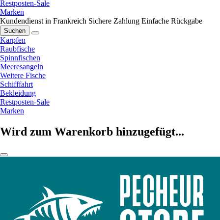
Restposten-Sale
Marken
Kundendienst in Frankreich
Sichere Zahlung
Einfache Rückgabe
Suchen
Karpfen
Raubfische
Spinnfischen
Meeresangeln
Weitere Fische
Schifffahrt
Bekleidung
Restposten-Sale
Marken
Wird zum Warenkorb hinzugefügt...