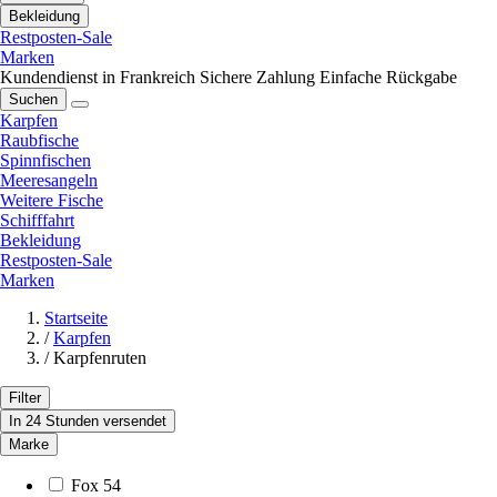
Bekleidung
Restposten-Sale
Marken
Kundendienst in Frankreich
Sichere Zahlung
Einfache Rückgabe
Suchen
Karpfen
Raubfische
Spinnfischen
Meeresangeln
Weitere Fische
Schifffahrt
Bekleidung
Restposten-Sale
Marken
Startseite
/
Karpfen
/
Karpfenruten
Filter
In 24 Stunden versendet
Marke
Fox
54