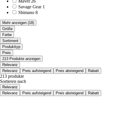
Maver
26
Savage Gear
1
Shimano
8
Mehr anzeigen
(18)
Größe
Farbe
Sortiment
Produkttyp
Preis
213 Produkte anzeigen
Relevanz
Relevanz
Preis aufsteigend
Preis absteigend
Rabatt
213 produkte
Sortieren nach
Relevanz
Relevanz
Preis aufsteigend
Preis absteigend
Rabatt