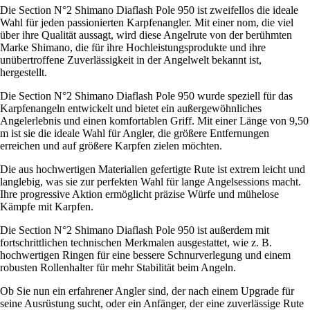
Die Section N°2 Shimano Diaflash Pole 950 ist zweifellos die ideale
Wahl für jeden passionierten Karpfenangler. Mit einer nom, die viel
über ihre Qualität aussagt, wird diese Angelrute von der berühmten
Marke Shimano, die für ihre Hochleistungsprodukte und ihre
unübertroffene Zuverlässigkeit in der Angelwelt bekannt ist,
hergestellt.
Die Section N°2 Shimano Diaflash Pole 950 wurde speziell für das
Karpfenangeln entwickelt und bietet ein außergewöhnliches
Angelerlebnis und einen komfortablen Griff. Mit einer Länge von 9,50
m ist sie die ideale Wahl für Angler, die größere Entfernungen
erreichen und auf größere Karpfen zielen möchten.
Die aus hochwertigen Materialien gefertigte Rute ist extrem leicht und
langlebig, was sie zur perfekten Wahl für lange Angelsessions macht.
Ihre progressive Aktion ermöglicht präzise Würfe und mühelose
Kämpfe mit Karpfen.
Die Section N°2 Shimano Diaflash Pole 950 ist außerdem mit
fortschrittlichen technischen Merkmalen ausgestattet, wie z. B.
hochwertigen Ringen für eine bessere Schnurverlegung und einem
robusten Rollenhalter für mehr Stabilität beim Angeln.
Ob Sie nun ein erfahrener Angler sind, der nach einem Upgrade für
seine Ausrüstung sucht, oder ein Anfänger, der eine zuverlässige Rute