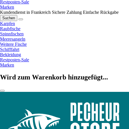
Restposten-Sale
Marken
Kundendienst in Frankreich
Sichere Zahlung
Einfache Rückgabe
Suchen
Karpfen
Raubfische
Spinnfischen
Meeresangeln
Weitere Fische
Schifffahrt
Bekleidung
Restposten-Sale
Marken
Wird zum Warenkorb hinzugefügt...