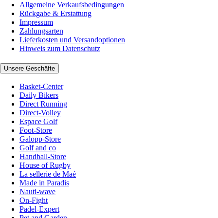
Allgemeine Verkaufsbedingungen
Rückgabe & Erstattung
Impressum
Zahlungsarten
Lieferkosten und Versandoptionen
Hinweis zum Datenschutz
Unsere Geschäfte
Basket-Center
Daily Bikers
Direct Running
Direct-Volley
Espace Golf
Foot-Store
Galopp-Store
Golf and co
Handball-Store
House of Rugby
La sellerie de Maé
Made in Paradis
Nauti-wave
On-Fight
Padel-Expert
Pet and Garden