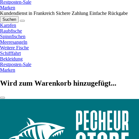
Restposten-Sale
Marken
Kundendienst in Frankreich
Sichere Zahlung
Einfache Rückgabe
Suchen
Karpfen
Raubfische
Spinnfischen
Meeresangeln
Weitere Fische
Schifffahrt
Bekleidung
Restposten-Sale
Marken
Wird zum Warenkorb hinzugefügt...