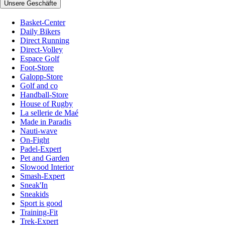
Unsere Geschäfte
Basket-Center
Daily Bikers
Direct Running
Direct-Volley
Espace Golf
Foot-Store
Galopp-Store
Golf and co
Handball-Store
House of Rugby
La sellerie de Maé
Made in Paradis
Nauti-wave
On-Fight
Padel-Expert
Pet and Garden
Slowood Interior
Smash-Expert
Sneak'In
Sneakids
Sport is good
Training-Fit
Trek-Expert