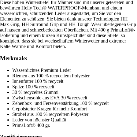
Diese hohen Winterstiefel für Männer sind mit unserer getesteten und
bewährten Helly Tech® WATERPROOF-Membran und einem
wasserdichten, schützenden Leder ausgestattet, um Sie vor den
Elementen zu schützen. Sie bieten dank unserer Technologien HH
Max-Grip, HH Surround-Grip und HH Tough-Wear überlegenen Grip
auf nassen und schneebedeckten Oberflächen. Mit 400 g PrimaLoft®-
Isolierung und einem kurzen Kunstpelzfutter sind diese Stiefel so
konzipiert, dass sie bei wechselhaftem Winterwetter und extremer
Kälte Wärme und Komfort bieten.
Merkmale:
Wasserdichtes Premium-Leder
Riemen aus 100 % recyceltem Polyester
Innenfutter 100 % recycelt
Spitze 100 % recycelt
30 % recyceltes Gummi
Zwischensohle aus EVA 30 % recycelt
Zehenbox- und Fersenverstärkung 100 % recycelt
Gepolsterter Kragen für mehr Komfort
Strobel aus 100 % recyceltem Polyester
Leder von höchster Qualität
PrimaLoft® 400 gr.
Zertifizierungen: