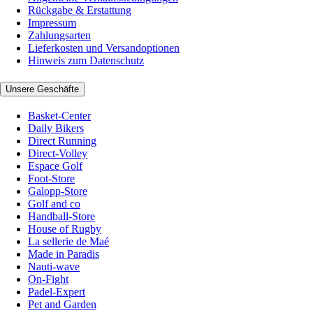
Rückgabe & Erstattung
Impressum
Zahlungsarten
Lieferkosten und Versandoptionen
Hinweis zum Datenschutz
Unsere Geschäfte
Basket-Center
Daily Bikers
Direct Running
Direct-Volley
Espace Golf
Foot-Store
Galopp-Store
Golf and co
Handball-Store
House of Rugby
La sellerie de Maé
Made in Paradis
Nauti-wave
On-Fight
Padel-Expert
Pet and Garden