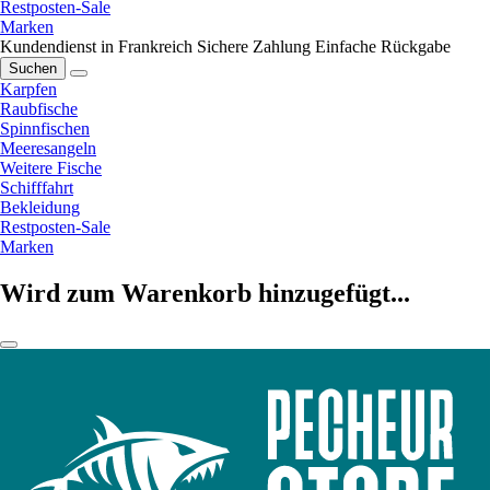
Restposten-Sale
Marken
Kundendienst in Frankreich
Sichere Zahlung
Einfache Rückgabe
Suchen
Karpfen
Raubfische
Spinnfischen
Meeresangeln
Weitere Fische
Schifffahrt
Bekleidung
Restposten-Sale
Marken
Wird zum Warenkorb hinzugefügt...