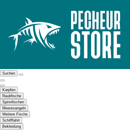
Suchen
Karpfen
Raubfische
Spinnfischen
Meeresangeln
Weitere Fische
Schifffahrt
Bekleidung