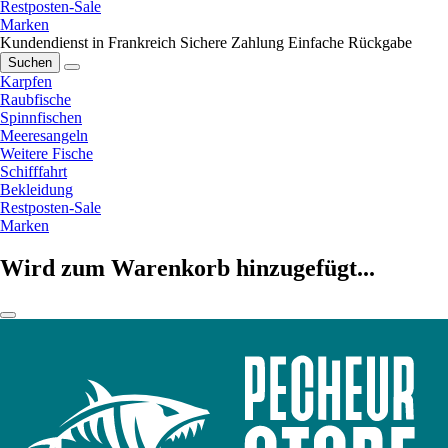
Restposten-Sale
Marken
Kundendienst in Frankreich
Sichere Zahlung
Einfache Rückgabe
Suchen
Karpfen
Raubfische
Spinnfischen
Meeresangeln
Weitere Fische
Schifffahrt
Bekleidung
Restposten-Sale
Marken
Wird zum Warenkorb hinzugefügt...