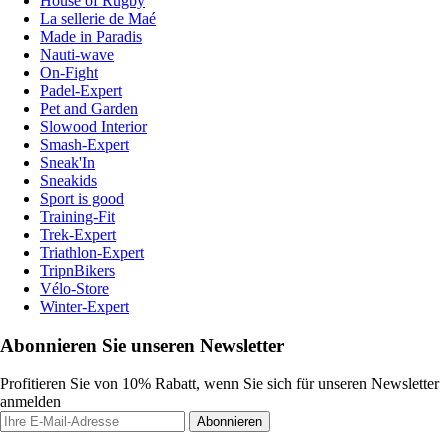
House of Rugby
La sellerie de Maé
Made in Paradis
Nauti-wave
On-Fight
Padel-Expert
Pet and Garden
Slowood Interior
Smash-Expert
Sneak'In
Sneakids
Sport is good
Training-Fit
Trek-Expert
Triathlon-Expert
TripnBikers
Vélo-Store
Winter-Expert
Abonnieren Sie unseren Newsletter
Profitieren Sie von 10% Rabatt, wenn Sie sich für unseren Newsletter
anmelden
Abonnieren