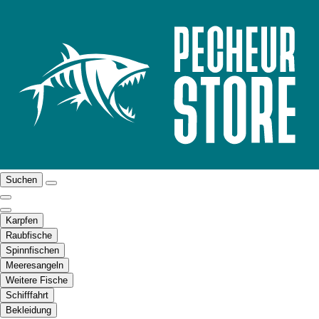
Suchen
Karpfen
Raubfische
Spinnfischen
Meeresangeln
Weitere Fische
Schifffahrt
Bekleidung