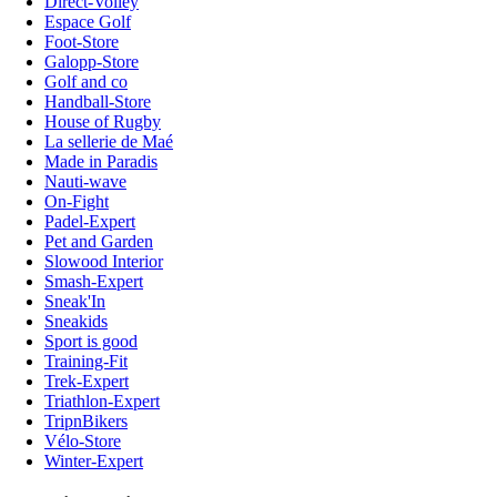
Direct-Volley
Espace Golf
Foot-Store
Galopp-Store
Golf and co
Handball-Store
House of Rugby
La sellerie de Maé
Made in Paradis
Nauti-wave
On-Fight
Padel-Expert
Pet and Garden
Slowood Interior
Smash-Expert
Sneak'In
Sneakids
Sport is good
Training-Fit
Trek-Expert
Triathlon-Expert
TripnBikers
Vélo-Store
Winter-Expert