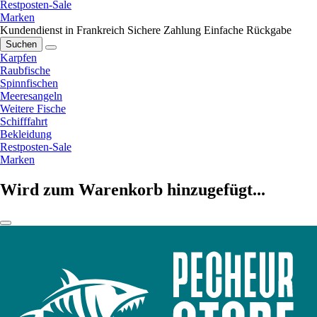
Restposten-Sale
Marken
Kundendienst in Frankreich
Sichere Zahlung
Einfache Rückgabe
Suchen
Karpfen
Raubfische
Spinnfischen
Meeresangeln
Weitere Fische
Schifffahrt
Bekleidung
Restposten-Sale
Marken
Wird zum Warenkorb hinzugefügt...