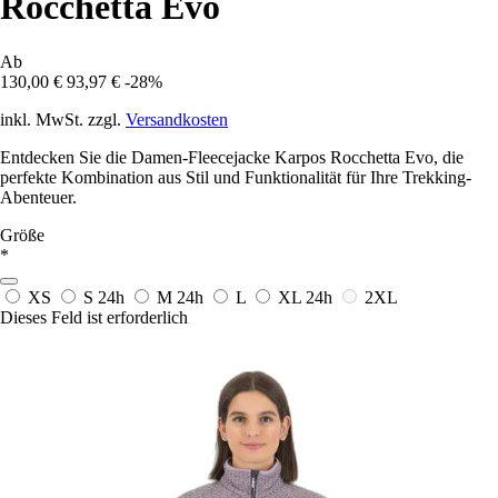
Rocchetta Evo
Ab
130,00 €
93,97 €
-28%
inkl. MwSt. zzgl.
Versandkosten
Entdecken Sie die Damen-Fleecejacke Karpos Rocchetta Evo, die
perfekte Kombination aus Stil und Funktionalität für Ihre Trekking-
Abenteuer.
Größe
*
XS
S
24h
M
24h
L
XL
24h
2XL
Dieses Feld ist erforderlich