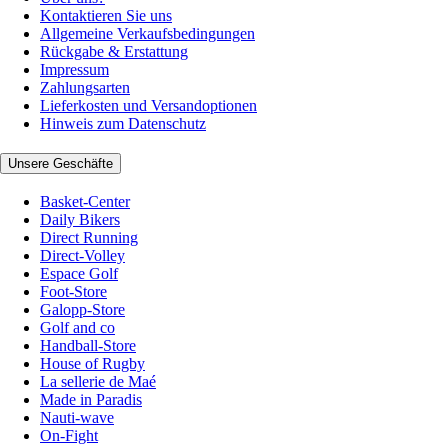
Kontaktieren Sie uns
Allgemeine Verkaufsbedingungen
Rückgabe & Erstattung
Impressum
Zahlungsarten
Lieferkosten und Versandoptionen
Hinweis zum Datenschutz
Unsere Geschäfte
Basket-Center
Daily Bikers
Direct Running
Direct-Volley
Espace Golf
Foot-Store
Galopp-Store
Golf and co
Handball-Store
House of Rugby
La sellerie de Maé
Made in Paradis
Nauti-wave
On-Fight