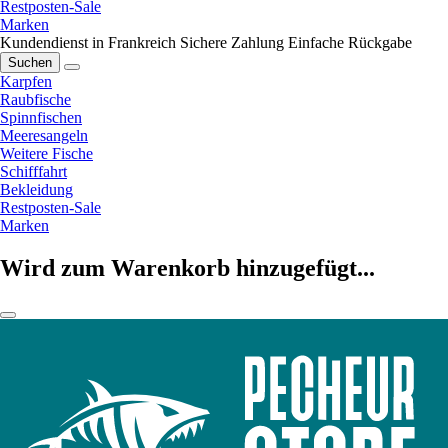
Restposten-Sale
Marken
Kundendienst in Frankreich
Sichere Zahlung
Einfache Rückgabe
Suchen
Karpfen
Raubfische
Spinnfischen
Meeresangeln
Weitere Fische
Schifffahrt
Bekleidung
Restposten-Sale
Marken
Wird zum Warenkorb hinzugefügt...