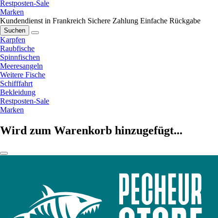
Restposten-Sale
Marken
Kundendienst in Frankreich
Sichere Zahlung
Einfache Rückgabe
Suchen
Karpfen
Raubfische
Spinnfischen
Meeresangeln
Weitere Fische
Schifffahrt
Bekleidung
Restposten-Sale
Marken
Wird zum Warenkorb hinzugefügt...