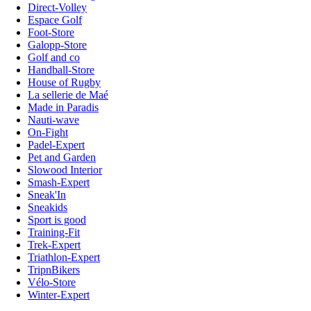
Direct-Volley
Espace Golf
Foot-Store
Galopp-Store
Golf and co
Handball-Store
House of Rugby
La sellerie de Maé
Made in Paradis
Nauti-wave
On-Fight
Padel-Expert
Pet and Garden
Slowood Interior
Smash-Expert
Sneak'In
Sneakids
Sport is good
Training-Fit
Trek-Expert
Triathlon-Expert
TripnBikers
Vélo-Store
Winter-Expert