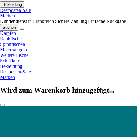
Bekleidung
Restposten-Sale
Marken
Kundendienst in Frankreich
Sichere Zahlung
Einfache Rückgabe
Suchen
Karpfen
Raubfische
Spinnfischen
Meeresangeln
Weitere Fische
Schifffahrt
Bekleidung
Restposten-Sale
Marken
Wird zum Warenkorb hinzugefügt...