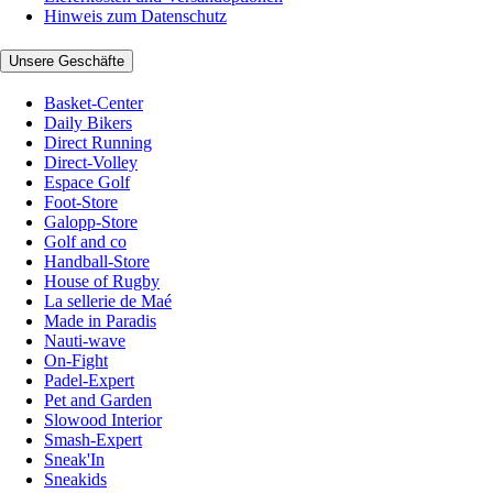
Hinweis zum Datenschutz
Unsere Geschäfte
Basket-Center
Daily Bikers
Direct Running
Direct-Volley
Espace Golf
Foot-Store
Galopp-Store
Golf and co
Handball-Store
House of Rugby
La sellerie de Maé
Made in Paradis
Nauti-wave
On-Fight
Padel-Expert
Pet and Garden
Slowood Interior
Smash-Expert
Sneak'In
Sneakids