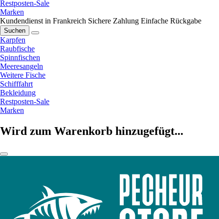
Restposten-Sale
Marken
Kundendienst in Frankreich
Sichere Zahlung
Einfache Rückgabe
Suchen
Karpfen
Raubfische
Spinnfischen
Meeresangeln
Weitere Fische
Schifffahrt
Bekleidung
Restposten-Sale
Marken
Wird zum Warenkorb hinzugefügt...